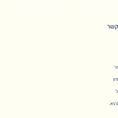
office@rginvestme
Carlebach 10, Tel Aviv
קשר
ר
תו
ל
הוא.