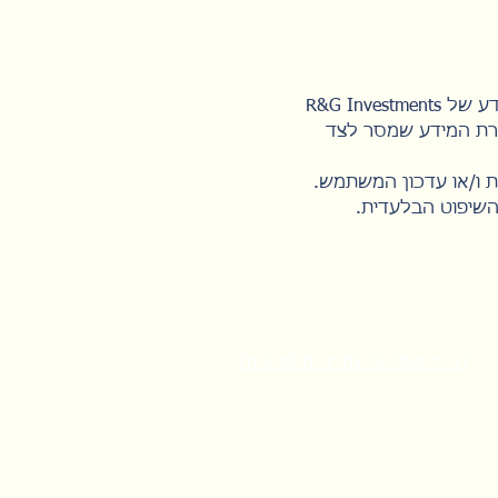
המידע הנאסף באתר (באמצעות גוגל אנליטיקס, טפסי הרשמה ועוד) עשוי להישמר במאגרי המידע של R&G Investments
ה הסכמה להעברת המידע שמסר לצד
השיפוט הבלעדית.
תנאי שימוש ומדיניות פרטיות