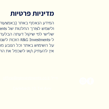
מדיניות פרטיות
שלישי לפי שיקול דעתה הבלעדי של nvestments
ל-R&G Investments הזכות לשנות מעת לעת את תנאי השימוש באתר ללא צורך בהתראה מוקדמת ו/או עדכון המשתמש.
על השימוש באתר וכל הנובע מכך
אין להעתיק ו/או לשכפל את הת
מייל
:
office@rginvestments.co.il
Carlebach 10, Tel Aviv